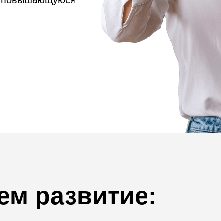
ю повышающуюся
ем
развитие: