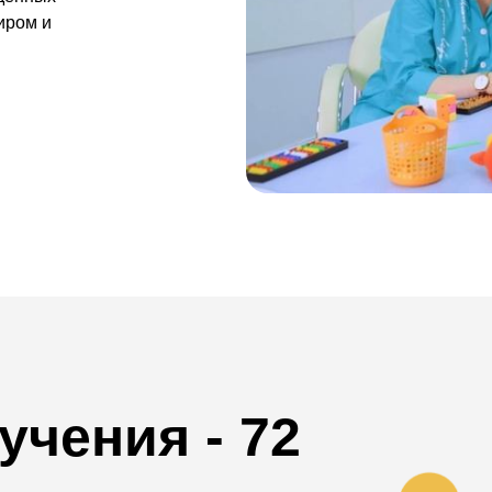
иром и
учения -
72