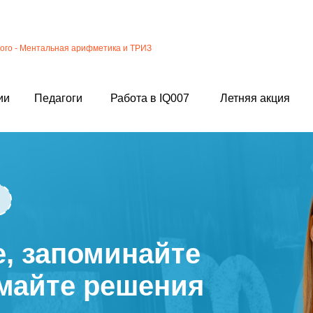
ого - Ментальная арифметика и ТРИЗ
ии
Педагоги
Работа в IQ007
Летняя акция
е, запоминайте
майте решения