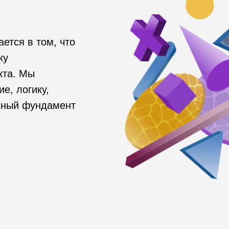
ется в том, что
ку
кта. Мы
е, логику,
чный фундамент