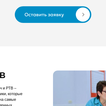
Заказать звонок
ТВ
ч и РТВ –
ики, которые
 на самые
иденных