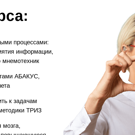
рса:
ными процессами:
риятия информации,
ю мнемотехник
етами АБАКУС,
чета
ть к задачам
 методики ТРИЗ
 мозга,