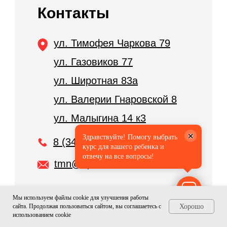
Контакты
ул. Тимофея Чаркова 79
ул. Газовиков 77
ул. Широтная 83а
ул. Валерии Гнаровской 8
ул. Малыгина 14 к3
×
Здравствуйте! Помогу выбрать
8 (3452) 606-202
курс для вашего ребенка и
отвечу на все вопросы!
tmn@iq007.ru
Мы используем файлы cookie для улучшения работы
сайта. Продолжая пользоваться сайтом, вы соглашаетесь с
Хорошо
использованием cookie